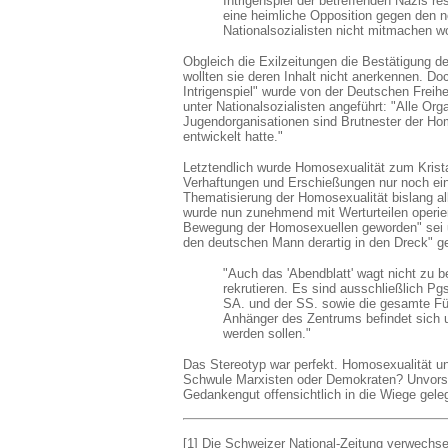
Intrigenspiel der betreffenden Nazis r
eine heimliche Opposition gegen den ne
Nationalsozialisten nicht mitmachen wo
Obgleich die Exilzeitungen die Bestätigung de
wollten sie deren Inhalt nicht anerkennen. 
Intrigenspiel" wurde von der Deutschen Freih
unter Nationalsozialisten angeführt: "Alle Or
Jugendorganisationen sind Brutnester der Hom
entwickelt hatte."
Letztendlich wurde Homosexualität zum Krista
Verhaftungen und Erschießungen nur noch eine
Thematisierung der Homosexualität bislang all
wurde nun zunehmend mit Werturteilen operie
Bewegung der Homosexuellen geworden" sei 
den deutschen Mann derartig in den Dreck" g
"Auch das 'Abendblatt' wagt nicht zu 
rekrutieren. Es sind ausschließlich P
SA. und der SS. sowie die gesamte Führ
Anhänger des Zentrums befindet sich u
werden sollen."
Das Stereotyp war perfekt. Homosexualität un
Schwule Marxisten oder Demokraten? Unvorste
Gedankengut offensichtlich in die Wiege geleg
[1] Die Schweizer National-Zeitung verwechsel