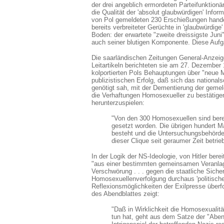
der drei angeblich ermordeten Parteifunktionä
die Qualität der 'absolut glaubwürdigen' Info
von Pol gemeldeten 230 Erschießungen handel
bereits verbreiteter Gerüchte in 'glaubwürdige
Boden: der erwartete "zweite dreissigste Jun
auch seiner blutigen Komponente. Diese Auf
Die saarländischen Zeitungen General-Anzei
Leitartikeln berichteten sie am 27. Dezember
kolportierten Pols Behauptungen über "neue 
publizistischen Erfolg, daß sich das nationa
genötigt sah, mit der Dementierung der gemeld
die Verhaftungen Homosexueller zu bestätige
herunterzuspielen:
"Von den 300 Homosexuellen sind bere
gesetzt worden. Die übrigen hundert 
besteht und die Untersuchungsbehörden 
dieser Clique seit geraumer Zeit betrie
In der Logik der NS-Ideologie, von Hitler be
"aus einer bestimmten gemeinsamen Veranlagun
Verschwörung . . . gegen die staatliche Sicher
Homosexuellenverfolgung durchaus 'politische
Reflexionsmöglichkeiten der Exilpresse überf
des Abendblattes zeigt:
"Daß in Wirklichkeit die Homosexualit
tun hat, geht aus dem Satze der "Abe